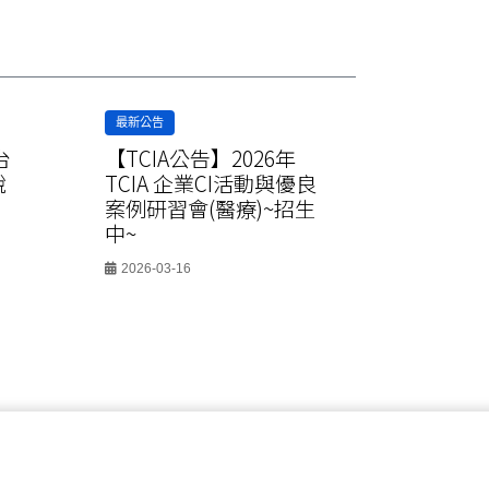
最新公告
最新公告
台
【TCIA公告】2026年
【TCIA
說
TCIA 企業CI活動與優良
TCIA 
案例研習會(醫療)~招生
案例研習
中~
中~
2026-03-16
2026-03-