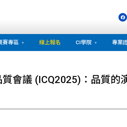
競賽專區
線上報名
CI學院
專業
會議 (ICQ2025)：品質