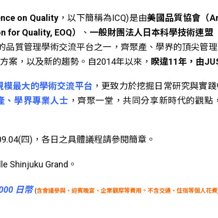
ence on Quality
，以下簡稱為ICQ)是由
美國品質協會（Americ
for Quality, EOQ）
、
一般財團法人日本科學技術連盟（
大的品質管理學術交流平台之一，齊聚產、學界的頂尖管
方案，以及新的趨勢。自2014年以來，
睽違11年，由J
規模最大的學術交流平台
，更致力於挖掘日常研究與實踐
產、學界專業人士
，齊聚一堂，共同分享新時代的觀點
25.09.04(四)，各日之具體議程請參閱簡章。
Shinjuku Grand。
00 日幣
(
含會議參與、迎賓晚宴、企業觀摩等費用。不含交通、住宿等個人花費