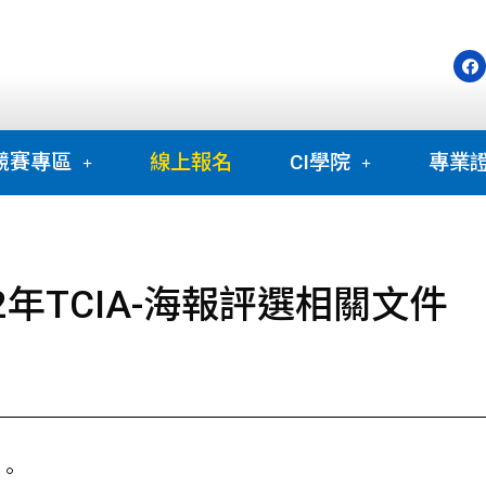
競賽專區
線上報名
CI學院
專業
2年TCIA-海報評選相關文件
。