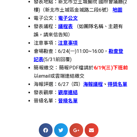
發表地點：新北市立土城醫院 國際會議廳(2
樓)（新北市土城區金城路二段6號）
地圖
電子公文：
電子公文
發表議程：
議程表
（如團隊名稱、主題有
誤，請來信告知）
注意事項：
注意事項
會場勘查：6/24(一)11:00~16:00，
勘查登
記表
(5/31前回覆)
簡報繳交：簡報PDF檔請於
6/19(三)下班前
以email或雲端連結繳交
海報評選：6/27（四）
海報議程
、
得獎名單
發表觀摩：
觀摩連結
晉級名單：
晉級名單