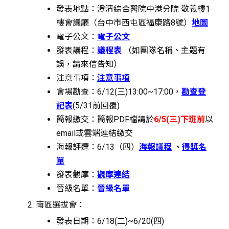
發表地點：澄清綜合醫院中港分院 敬義樓1
樓會議廳（台中市西屯區福康路8號）
地圖
電子公文：
電子公文
發表議程：
議程表
（如團隊名稱、主題有
誤，請來信告知）
注意事項：
注意事項
會場勘查：6/12(三)13:00~17:00，
勘查登
記表
(5/31前回覆)
簡報繳交：簡報PDF檔請於
6/5(三)下班前
以
email或雲端連結繳交
海報評選：6/13（四）
海報議程
、
得獎名
單
發表觀摩：
觀摩連結
晉級名單：
晉級名單
南區選拔會：
發表日期：6/18(二)~6/20(四)