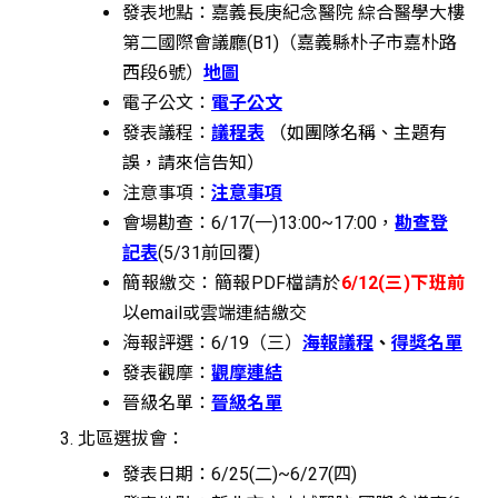
發表地點：嘉義長庚紀念醫院 綜合醫學大樓
第二國際會議廳(B1)（嘉義縣朴子市嘉朴路
西段6號）
地圖
電子公文：
電子公文
發表議程：
議程表
（如團隊名稱、主題有
誤，請來信告知）
注意事項：
注意事項
會場勘查：6/17(一)13:00~17:00，
勘查登
記表
(5/31前回覆)
簡報繳交：簡報PDF檔請於
6/12(三)下班前
以email或雲端連結繳交
海報評選：6/19（三）
海報議程
、
得獎名單
發表觀摩：
觀摩連結
晉級名單：
晉級名單
北區選拔會：
發表日期：6/25(二)~6/27(四)