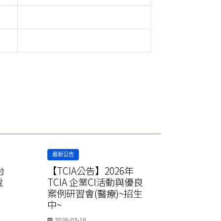
最新公告
最新公告
台
【TCIA公告】2026年
【TCIA
說
TCIA 企業CI活動與優良
TCIA 
案例研習會(醫療)~招生
案例研習
中~
中~
2026-03-16
2026-03-