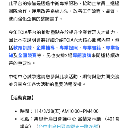
此平台的宗旨是透過中衛專業服務，協助企業員工透過
團隊合作，運用改善系統方法，改善工作流程、品質，
進而強化企業的整體競爭。
今年TCIA平台的推動重點在於提升企業管理人才能力，
因此本次說明會將詳細介紹TCIA六大核心服務內容，包
括
教育訓練
、
企業輔導
、
專業證照
、
專業書籍
、
專業新
知
及
全國競賽
等，另也安排2場
專題演講
來闡述持續改
善的重要性。
中衛中心誠摯邀請您參與此次活動，期待與您共同交流
並分享今年各大活動的重要時程安排。
【活動資訊】
時間：114/3/28(五) AM10:00~PM4:00
地點：集思新烏日會議中心 富蘭克林廳 （401會
議室）（
台中市烏日區高鐵東一路26號
）